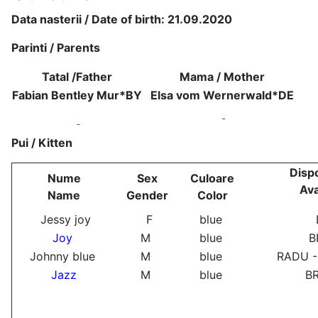
Data nasterii / Date of birth: 21.09.2020
Parinti / Parents
Tatal /
Father
Mama /
Mother
Fabian Bentley Mur*BY
Elsa vom Wernerwald*DE
Pui / Kitten
Dispo
Nume
Sex
Culoare
Ava
Name
Gender
Color
Jessy joy
F
blue
Joy
M
blue
B
Johnny blue
M
blue
RADU -
Jazz
M
blue
B