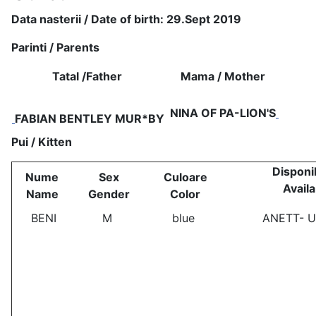
Data nasterii / Date of birth: 29.Sept 2019
Parinti / Parents
Tatal /
Father
Mama /
Mother
NINA OF PA-LION'S
FABIAN BENTLEY MUR*BY
Pui / Kitten
Disponib
Nume
Sex
Culoare
Availa
Name
Gender
Color
BENI
M
blue
ANETT- 